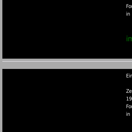
Fo
in
i
Ei
Ze
19
Fo
in