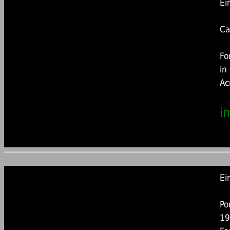
Ei
Ca
Fo
in
Ac
i
Ei
Po
19