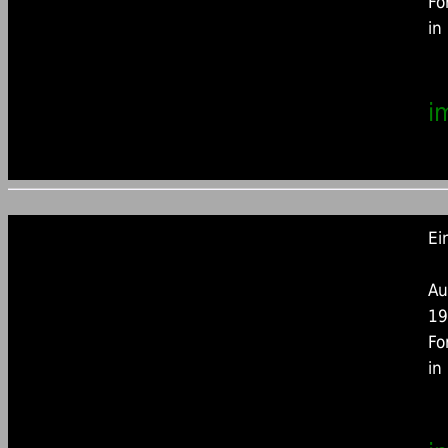
Fo
in
i
Ei
Au
19
Fo
in