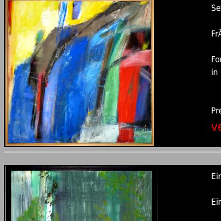
Se
Fr
Fo
in
Pr
v
Ei
Ei