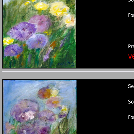
Fo
Pr
v
Se
So
Fo